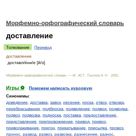
Морфемно-орфографический словарь
доставление
Толкование
Перевод
доставление
доставл/е́ни/е [й/э].
Морфемно-орфографический словарь. — М.: АСТ.
.
Тихонов А. Н.
.
2002
.
Игры ⚽
Поможем написать курсовую
Синонимы
:
доведение
,
доставка
,
завоз
,
несение
,
носка
,
отвоз
,
отвозка
,
перебрасывание
,
подброска
,
подведение
,
подвод
,
подводка
,
подвоз
,
подвозка
,
подноска
,
поставка
,
предоставление
,
представление
,
препровождение
,
привод
,
привоз
,
приволакивание
,
пригон
,
прикатывание
,
присылка
,
провоз
,
пронос
,
развод
,
развоз
,
развозка
,
разнесение
,
разнос
,